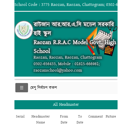
School Code : 3775 Raozan, Raozan, Chattogram; 0302-656433, 
রাউজান আর.আর.এ.সি মডেল সরকারি
হাই স্কুল
Raozan R.R.A.C Model Govt. High
School
Raozan, Raozan, Raozan, Chattogram
0302-656433, Mobile : 01815-666981;
raozanschool@yahoo.com
মেনু নির্বাচন করুন
All Headmaster
Serial
Headmaster
From
To
Comment
Picture
Name
Date
Date