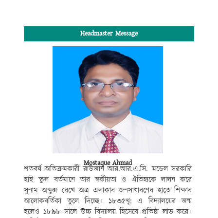
Headmaster Message
Mostaque Ahmad
শতবর্ষ অতিক্রমকারী রাউজান আর.আর.এ.সি. মডেল সরকারি
হাই স্কুল বর্তমানে তার স্বকীয়তা ও ঐতিহ্যকে লালন করে
সুনাম অক্ষুন্ন রেখে অত্র এলাকার জনসাধারণের হাতে শিক্ষার
আলোকবর্তিকা তুলে দিচ্ছে। ১৮৩৫খৃ: এ বিদ্যালয়ের জন্ম
হলেও ১৮৯৮ সালে উচ্চ বিদ্যালয় হিসেবে প্রতিষ্ঠা লাভ করে।