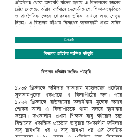
প্রতিষ্ঠালগ্ন থেকে অদ্যাবধি যাঁদের হৃদয়ে এ বিদ্যালয়ের জ্ঞানের
ছোঁয়া লেগেছে, তাঁরাই বর্তমানে দেশে-বিদেশে, শিক্ষা-সংস্কৃতিতে
ও রাজনৈতিক ক্ষেত্রে গৌরবময় ভুমিকা রাখাছে এবং নেতৃত্ব
দিচ্ছে। এ বিদ্যালয় চট্টগ্রাম বিভাগের স্বাতন্ত্রকামী প্রথম সারির
শিক্ষা প্রতিষ্ঠান গুলোর মধ্যে অতি প্রাচীনতম। এ বিদ্যালয় শুধু
আধুনিক যুগপোযোগী ও মানসম্মত শিক্ষাদানে বিশেষত্ব অর্জনে
Details
সীমাবদ্ধ তা নয়,বই কেন্দ্রিক শিক্ষার পাশাপাশি নৈতিক শিক্ষা,
সহ-পাঠ ক্রমিক শিক্ষাকে অত্যন্ত গুরুত্ব দিয়ে থাকে।
বিদ্যালয় প্রতিষ্ঠার সংক্ষিপ্ত পটভূমি
বিদ্যালয়ের সুশৃংখল ও সু-পরিকল্পিত কার্যক্রম ও পদ্ধতিগত
পাঠদান, শিক্ষা-সংস্কৃতি ও খেলাধুলা সব ক্ষেত্রে বহিরাঙ্গনেও
কৃতিত্বের স্বাক্ষর রেখে বিদ্যালয়ের সুনাম বৃদ্ধি করেছে। এরই
বিদ্যালয় প্রতিষ্ঠার সংক্ষিপ্ত পটভূমি
ফলে গণপ্রজাতন্ত্রী বাংলাদেশ সরকারের মাননীয় প্রধানমন্ত্রী শেখ
হাসিনা এর যুগান্তকারী পদক্ষেপ প্রত্যেক উপজেলায় মানসম্মত
১৮৩৫ খ্রিস্টাব্দে জমিদার দাতারাম মহোদয়ের প্রচেষ্টায়
একটি করে মাধ্যমিক স্কুল সরকারিকরণের ঘোষণানুযায়ী
সুলতানপুরের একপ্রান্তে এ বিদ্যাপীঠের জন্ম। পরে
মান্যবর সাংসদ জনাব
১৮৬২ খ্রিস্টাব্দে রাউজানের তদানীন্তন মুন্সেফ জনাব
এ .বি. এম. ফজলে করিম চৌধুরী এমপি মহোদয়ের ঐকান্তিক
শোকর আলী এ বিদ্যাপীঠকে থানা সদরে স্থানান্তর
প্রচেষ্টায় গত ২৪/০৯/১৮ খ্রিঃ তারিখে সরকারিকরণের
করেন। তৎকালীন প্রধান শিক্ষক বাবু ক্ষীরোদ চন্দ্র
প্রজ্ঞাপন আসে এবং সরকারিকরণ হয়। সরকারিকরণ হওয়ার
বিশ্বাসের ঐকান্তিক প্রচেষ্টায় ডাবুয়ার তৎকালীন জমিদার
পেছনে যাদের অবদান সংশ্লিষ্ট জনকে বিদ্যালয়ের পক্ষ থেকে
বাবু রামগতি ধর ও বাবু রামধন ধর এর বৈষয়িক
অশেষ ধন্যবাদ ও কৃতজ্ঞতা জানাই।