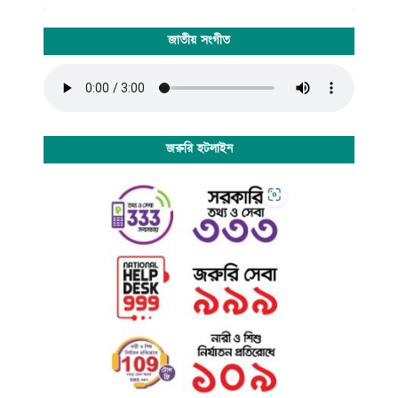
জাতীয় সংগীত
জরুরি হটলাইন