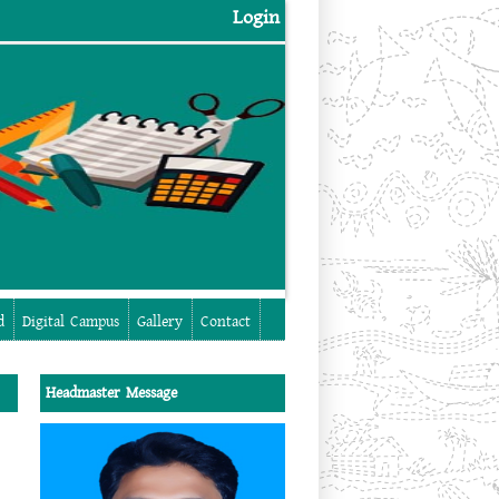
Login
Login
d
Digital Campus
Gallery
Contact
Headmaster Message