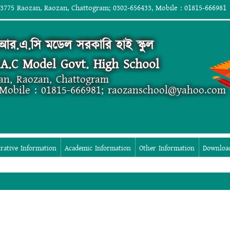
 3775 Raozan, Raozan, Chattogram; 0302-656433, Mobile : 01815-666981
র.এ.সি মডেল সরকারি হাই স্কুল
.A.C Model Govt. High School
an, Raozan, Chattogram
 Mobile : 01815-666981; raozanschool@yahoo.com
rative Information
Academic Information
Other Information
Downloa