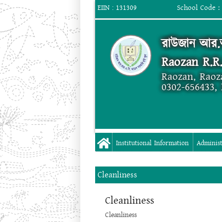
School Code :
EIIN : 131309
রাউজান আর.আ
Raozan R.R
Raozan, Raoz
0302-656433,
Institutional Information
Administ
Cleanliness
Cleanliness
Cleanliness