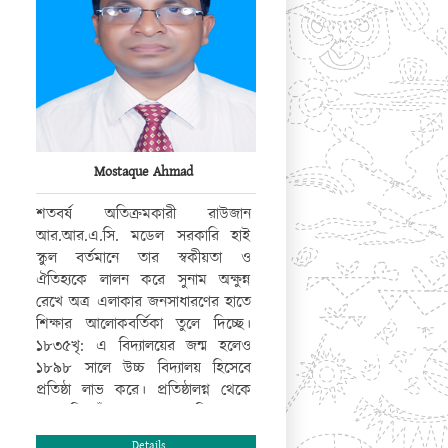
Mostaque Ahmad
শতবর্ষ অতিক্রমকারী রাউজান
আর.আর.এ.সি. মডেল সরকারি হাই
স্কুল বর্তমানে তার স্বকীয়তা ও
ঐতিহ্যকে লালন করে সুনাম অক্ষুন্ন
রেখে অত্র এলাকার জনসাধারণের হাতে
শিক্ষার আলোকবর্তিকা তুলে দিচ্ছে।
১৮৩৫খৃ: এ বিদ্যালয়ের জন্ম হলেও
১৮৯৮ সালে উচ্চ বিদ্যালয় হিসেবে
প্রতিষ্ঠা লাভ করে। প্রতিষ্ঠালগ্ন থেকে
অদ্যাবধি যাঁদের হৃদয়ে এ বিদ্যালয়ের
জ্ঞানের ছোঁয়া লেগেছে, তাঁরাই বর্তমানে
Details