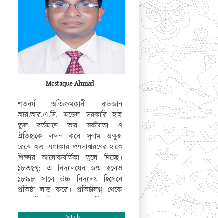
Mostaque Ahmad
শতবর্ষ অতিক্রমকারী রাউজান
আর.আর.এ.সি. মডেল সরকারি হাই
স্কুল বর্তমানে তার স্বকীয়তা ও
ঐতিহ্যকে লালন করে সুনাম অক্ষুন্ন
রেখে অত্র এলাকার জনসাধারণের হাতে
শিক্ষার আলোকবর্তিকা তুলে দিচ্ছে।
১৮৩৫খৃ: এ বিদ্যালয়ের জন্ম হলেও
১৮৯৮ সালে উচ্চ বিদ্যালয় হিসেবে
প্রতিষ্ঠা লাভ করে। প্রতিষ্ঠালগ্ন থেকে
অদ্যাবধি যাঁদের হৃদয়ে এ বিদ্যালয়ের
জ্ঞানের ছোঁয়া লেগেছে, তাঁরাই বর্তমানে
Details