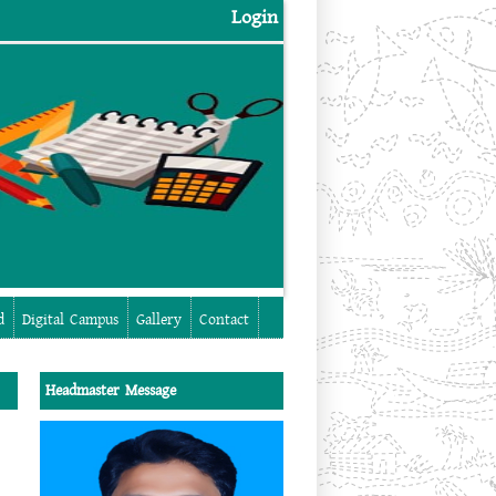
Login
Login
d
Digital Campus
Gallery
Contact
Headmaster Message