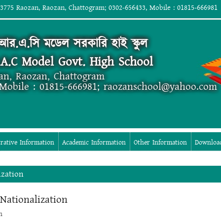
 3775 Raozan, Raozan, Chattogram; 0302-656433, Mobile : 01815-666981
র.এ.সি মডেল সরকারি হাই স্কুল
.A.C Model Govt. High School
an, Raozan, Chattogram
 Mobile : 01815-666981; raozanschool@yahoo.com
rative Information
Academic Information
Other Information
Downloa
zation
ationalization
n