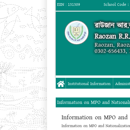
School Code :
EIIN : 131309
রাউজান আর.আ
Raozan R.R
Raozan, Raoz
0302-656433,
Institutional Information
Administ
Information on MPO and Nationali
Information on MPO and N
Information on MPO and Nationalizatio