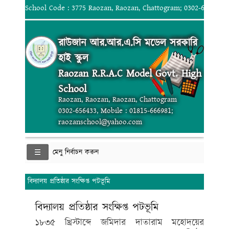
School Code : 3775 Raozan, Raozan, Chattogram; 0302-656433, 
রাউজান আর.আর.এ.সি মডেল সরকারি
হাই স্কুল
Raozan R.R.A.C Model Govt. High
School
Raozan, Raozan, Raozan, Chattogram
0302-656433, Mobile : 01815-666981;
raozanschool@yahoo.com
মেনু নির্বাচন করুন
বিদ্যালয় প্রতিষ্ঠার সংক্ষিপ্ত পটভূমি
বিদ্যালয় প্রতিষ্ঠার সংক্ষিপ্ত পটভূমি
১৮৩৫ খ্রিস্টাব্দে জমিদার দাতারাম মহোদয়ের