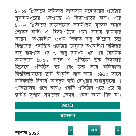
ফলে গণপ্রজাতন্ত্রী বাংলাদেশ সরকারের মাননীয় প্রধানমন্ত্রী শেখ
হাসিনা এর যুগান্তকারী পদক্ষেপ প্রত্যেক উপজেলায় মানসম্মত
১৮৩৫ খ্রিস্টাব্দে জমিদার দাতারাম মহোদয়ের প্রচেষ্টায়
একটি করে মাধ্যমিক স্কুল সরকারিকরণের ঘোষণানুযায়ী
সুলতানপুরের একপ্রান্তে এ বিদ্যাপীঠের জন্ম। পরে
মান্যবর সাংসদ জনাব
১৮৬২ খ্রিস্টাব্দে রাউজানের তদানীন্তন মুন্সেফ জনাব
এ .বি. এম. ফজলে করিম চৌধুরী এমপি মহোদয়ের ঐকান্তিক
শোকর আলী এ বিদ্যাপীঠকে থানা সদরে স্থানান্তর
প্রচেষ্টায় গত ২৪/০৯/১৮ খ্রিঃ তারিখে সরকারিকরণের
করেন। তৎকালীন প্রধান শিক্ষক বাবু ক্ষীরোদ চন্দ্র
প্রজ্ঞাপন আসে এবং সরকারিকরণ হয়। সরকারিকরণ হওয়ার
বিশ্বাসের ঐকান্তিক প্রচেষ্টায় ডাবুয়ার তৎকালীন জমিদার
পেছনে যাদের অবদান সংশ্লিষ্ট জনকে বিদ্যালয়ের পক্ষ থেকে
বাবু রামগতি ধর ও বাবু রামধন ধর এর বৈষয়িক
অশেষ ধন্যবাদ ও কৃতজ্ঞতা জানাই।
আনুকূল্যে ১৮৯৮ সালে এ প্রতিষ্ঠান উচ্চ বিদ্যালয়
এলাকার গণ্যমান্য ব্যক্তিগণের ইতিবাচক পরামর্শে ও অভিক্ষ
শিক্ষকমন্ডলীর একনিষ্ঠ প্রচেষ্টায় প্রতিবছর পাবলিক পরীক্ষায়
হিসেবে প্রতিষ্ঠিত হয় এবং উক্ত সনে কলিকাতা
কৃতিত্বপূর্ণ ফলাফল অর্জন করে এবং ২০১৪ সালে
বিশ্ববিদ্যালয়ের স্থায়ী স্বীকৃতি লাভ করে। ১৯১৯ সালে
শিক্ষামন্ত্রনালয় কর্তৃক রাউজান উপজেলার শ্রেষ্ঠ শিক্ষা প্রতিষ্ঠান
ফটিকছড়ি নিবাসী আবদুল বারী চৌধুরীর অর্থানুকূল্যে এ
নির্বাচিত হওয়ার গৌরব অর্জন করে। শিক্ষার্থীর ব্যক্তিত্বের পূর্ণ
প্রতিষ্ঠানের পাশে আরও একটি প্রতিষ্ঠান গড়ে ওঠে যা
বিকাশ ও মানবিক গুণের উন্মেষ ঘটিয়ে জীবনে প্রতিষ্ঠা লাভে
স্থানীয় সুশীল সমাজের তেমন একটা কাম্য ছিল না।
যেমন শিক্ষক ও শিক্ষার্থীর ভূমিকা থাকে, তেমনি অভিভাবকের
ফলে স্থানীয় জনগণ ও বিশিষ্ট শিক্ষানুরাগী জনাব মৌঃ
Details
ভূমিকাও অনস্বীকার্য। কারণ শিক্ষার পূর্ণতার জন্য “শিক্ষক-
আবুল কাশেম বি,এল এবং বাবু রমেশ চন্দ্র ধর
শিক্ষিকা ও অভিভাবক ” ত্রি-বিধ-সেতু বন্ধন প্রয়োজন।
মহোদয়ের আন্তরিক প্রচেষ্টায় উভয় বিদ্যাপীঠকে সমন্বিত
ক্যালেন্ডার
পরিশেষে, সম্মানিত অভিভাবকগণের প্রতি আহবান,আপনার
করে রাউজান-রামগতি-রামধন-আবদুল বারী চৌধুরী
সন্তানকে সুশিক্ষিত, সুনাগরিক, ও আত্মনির্ভশীল হিসেবে গড়ে
উচ্চ বিদ্যালয় সংক্ষেপে রাউজান আর.আর.এ.সি. উচ্চ
<
>
আজ
আগস্ট 2026
তোলার আমাদের দৃঢ় প্রত্যয়ে আপনার সহযোগিতা একান্ত