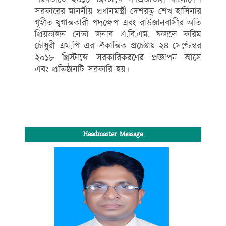
সরকারের মাননীয় প্রধানমন্ত্রী দেশরত্ন শেখ হাসিনার
গৃহীত যুগান্তকারী পদক্ষেপ এবং রাউজানবাসীর অতি
প্রিয়ভাজন নেতা জনাব এ.বি.এম. ফজলে করিম
চৌধুরী এম.পি এর ঐকান্তিক প্রচেষ্টায় ২৪ সেপ্টেম্বর
২০১৮ খ্রিস্টাব্দে সরকারিকরণের প্রজ্ঞাপন আসে
এবং প্রতিষ্ঠানটি সরকারি হয়।
Headmaster Message