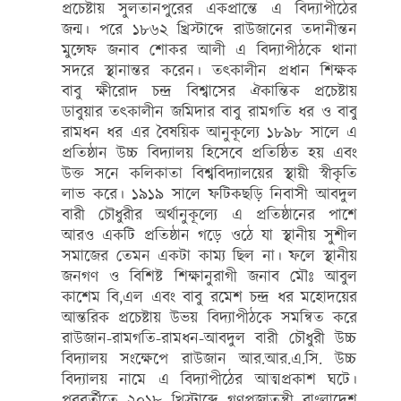
প্রচেষ্টায় সুলতানপুরের একপ্রান্তে এ বিদ্যাপীঠের
জন্ম। পরে ১৮৬২ খ্রিস্টাব্দে রাউজানের তদানীন্তন
মুন্সেফ জনাব শোকর আলী এ বিদ্যাপীঠকে থানা
সদরে স্থানান্তর করেন। তৎকালীন প্রধান শিক্ষক
বাবু ক্ষীরোদ চন্দ্র বিশ্বাসের ঐকান্তিক প্রচেষ্টায়
ডাবুয়ার তৎকালীন জমিদার বাবু রামগতি ধর ও বাবু
রামধন ধর এর বৈষয়িক আনুকূল্যে ১৮৯৮ সালে এ
প্রতিষ্ঠান উচ্চ বিদ্যালয় হিসেবে প্রতিষ্ঠিত হয় এবং
উক্ত সনে কলিকাতা বিশ্ববিদ্যালয়ের স্থায়ী স্বীকৃতি
লাভ করে। ১৯১৯ সালে ফটিকছড়ি নিবাসী আবদুল
বারী চৌধুরীর অর্থানুকূল্যে এ প্রতিষ্ঠানের পাশে
আরও একটি প্রতিষ্ঠান গড়ে ওঠে যা স্থানীয় সুশীল
সমাজের তেমন একটা কাম্য ছিল না। ফলে স্থানীয়
জনগণ ও বিশিষ্ট শিক্ষানুরাগী জনাব মৌঃ আবুল
কাশেম বি,এল এবং বাবু রমেশ চন্দ্র ধর মহোদয়ের
আন্তরিক প্রচেষ্টায় উভয় বিদ্যাপীঠকে সমন্বিত করে
রাউজান-রামগতি-রামধন-আবদুল বারী চৌধুরী উচ্চ
বিদ্যালয় সংক্ষেপে রাউজান আর.আর.এ.সি. উচ্চ
বিদ্যালয় নামে এ বিদ্যাপীঠের আত্মপ্রকাশ ঘটে।
পরবর্তীতে ২০১৮ খ্রিস্টাব্দে গণপ্রজাতন্ত্রী বাংলাদেশ