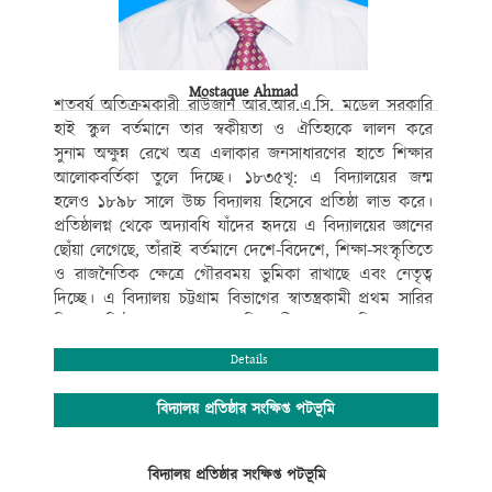
Mostaque Ahmad
শতবর্ষ অতিক্রমকারী রাউজান আর.আর.এ.সি. মডেল সরকারি
হাই স্কুল বর্তমানে তার স্বকীয়তা ও ঐতিহ্যকে লালন করে
সুনাম অক্ষুন্ন রেখে অত্র এলাকার জনসাধারণের হাতে শিক্ষার
আলোকবর্তিকা তুলে দিচ্ছে। ১৮৩৫খৃ: এ বিদ্যালয়ের জন্ম
হলেও ১৮৯৮ সালে উচ্চ বিদ্যালয় হিসেবে প্রতিষ্ঠা লাভ করে।
প্রতিষ্ঠালগ্ন থেকে অদ্যাবধি যাঁদের হৃদয়ে এ বিদ্যালয়ের জ্ঞানের
ছোঁয়া লেগেছে, তাঁরাই বর্তমানে দেশে-বিদেশে, শিক্ষা-সংস্কৃতিতে
ও রাজনৈতিক ক্ষেত্রে গৌরবময় ভুমিকা রাখাছে এবং নেতৃত্ব
দিচ্ছে। এ বিদ্যালয় চট্টগ্রাম বিভাগের স্বাতন্ত্রকামী প্রথম সারির
শিক্ষা প্রতিষ্ঠান গুলোর মধ্যে অতি প্রাচীনতম। এ বিদ্যালয় শুধু
আধুনিক যুগপোযোগী ও মানসম্মত শিক্ষাদানে বিশেষত্ব অর্জনে
Details
সীমাবদ্ধ তা নয়,বই কেন্দ্রিক শিক্ষার পাশাপাশি নৈতিক শিক্ষা,
সহ-পাঠ ক্রমিক শিক্ষাকে অত্যন্ত গুরুত্ব দিয়ে থাকে।
বিদ্যালয় প্রতিষ্ঠার সংক্ষিপ্ত পটভূমি
বিদ্যালয়ের সুশৃংখল ও সু-পরিকল্পিত কার্যক্রম ও পদ্ধতিগত
পাঠদান, শিক্ষা-সংস্কৃতি ও খেলাধুলা সব ক্ষেত্রে বহিরাঙ্গনেও
কৃতিত্বের স্বাক্ষর রেখে বিদ্যালয়ের সুনাম বৃদ্ধি করেছে। এরই
বিদ্যালয় প্রতিষ্ঠার সংক্ষিপ্ত পটভূমি