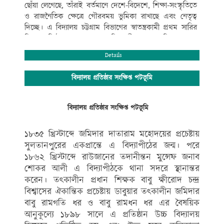
ছোঁয়া লেগেছে, তাঁরাই বর্তমানে দেশে-বিদেশে, শিক্ষা-সংস্কৃতিতে
ও রাজনৈতিক ক্ষেত্রে গৌরবময় ভুমিকা রাখাছে এবং নেতৃত্ব
দিচ্ছে। এ বিদ্যালয় চট্টগ্রাম বিভাগের স্বাতন্ত্রকামী প্রথম সারির
শিক্ষা প্রতিষ্ঠান গুলোর মধ্যে অতি প্রাচীনতম। এ বিদ্যালয় শুধু
আধুনিক যুগপোযোগী ও মানসম্মত শিক্ষাদানে বিশেষত্ব অর্জনে
Details
সীমাবদ্ধ তা নয়,বই কেন্দ্রিক শিক্ষার পাশাপাশি নৈতিক শিক্ষা,
সহ-পাঠ ক্রমিক শিক্ষাকে অত্যন্ত গুরুত্ব দিয়ে থাকে।
বিদ্যালয় প্রতিষ্ঠার সংক্ষিপ্ত পটভূমি
বিদ্যালয়ের সুশৃংখল ও সু-পরিকল্পিত কার্যক্রম ও পদ্ধতিগত
পাঠদান, শিক্ষা-সংস্কৃতি ও খেলাধুলা সব ক্ষেত্রে বহিরাঙ্গনেও
কৃতিত্বের স্বাক্ষর রেখে বিদ্যালয়ের সুনাম বৃদ্ধি করেছে। এরই
বিদ্যালয় প্রতিষ্ঠার সংক্ষিপ্ত পটভূমি
ফলে গণপ্রজাতন্ত্রী বাংলাদেশ সরকারের মাননীয় প্রধানমন্ত্রী শেখ
হাসিনা এর যুগান্তকারী পদক্ষেপ প্রত্যেক উপজেলায় মানসম্মত
১৮৩৫ খ্রিস্টাব্দে জমিদার দাতারাম মহোদয়ের প্রচেষ্টায়
একটি করে মাধ্যমিক স্কুল সরকারিকরণের ঘোষণানুযায়ী
সুলতানপুরের একপ্রান্তে এ বিদ্যাপীঠের জন্ম। পরে
মান্যবর সাংসদ জনাব
১৮৬২ খ্রিস্টাব্দে রাউজানের তদানীন্তন মুন্সেফ জনাব
এ .বি. এম. ফজলে করিম চৌধুরী এমপি মহোদয়ের ঐকান্তিক
শোকর আলী এ বিদ্যাপীঠকে থানা সদরে স্থানান্তর
প্রচেষ্টায় গত ২৪/০৯/১৮ খ্রিঃ তারিখে সরকারিকরণের
করেন। তৎকালীন প্রধান শিক্ষক বাবু ক্ষীরোদ চন্দ্র
প্রজ্ঞাপন আসে এবং সরকারিকরণ হয়। সরকারিকরণ হওয়ার
বিশ্বাসের ঐকান্তিক প্রচেষ্টায় ডাবুয়ার তৎকালীন জমিদার
পেছনে যাদের অবদান সংশ্লিষ্ট জনকে বিদ্যালয়ের পক্ষ থেকে
বাবু রামগতি ধর ও বাবু রামধন ধর এর বৈষয়িক
অশেষ ধন্যবাদ ও কৃতজ্ঞতা জানাই।
আনুকূল্যে ১৮৯৮ সালে এ প্রতিষ্ঠান উচ্চ বিদ্যালয়
এলাকার গণ্যমান্য ব্যক্তিগণের ইতিবাচক পরামর্শে ও অভিক্ষ