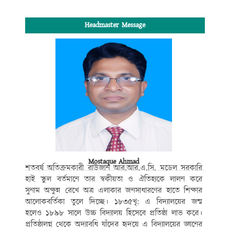
Headmaster Message
Mostaque Ahmad
শতবর্ষ অতিক্রমকারী রাউজান আর.আর.এ.সি. মডেল সরকারি
হাই স্কুল বর্তমানে তার স্বকীয়তা ও ঐতিহ্যকে লালন করে
সুনাম অক্ষুন্ন রেখে অত্র এলাকার জনসাধারণের হাতে শিক্ষার
আলোকবর্তিকা তুলে দিচ্ছে। ১৮৩৫খৃ: এ বিদ্যালয়ের জন্ম
হলেও ১৮৯৮ সালে উচ্চ বিদ্যালয় হিসেবে প্রতিষ্ঠা লাভ করে।
প্রতিষ্ঠালগ্ন থেকে অদ্যাবধি যাঁদের হৃদয়ে এ বিদ্যালয়ের জ্ঞানের