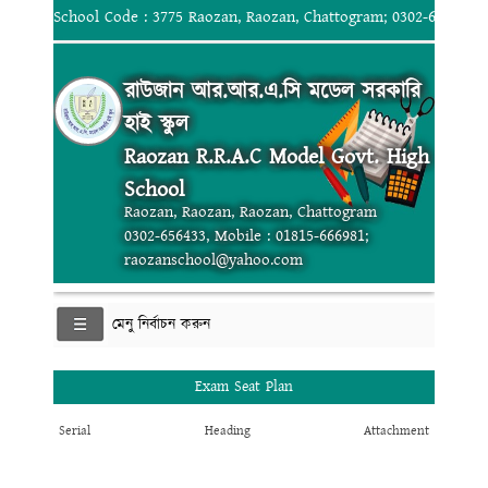
School Code : 3775 Raozan, Raozan, Chattogram; 0302-656433, 
রাউজান আর.আর.এ.সি মডেল সরকারি
হাই স্কুল
Raozan R.R.A.C Model Govt. High
School
Raozan, Raozan, Raozan, Chattogram
0302-656433, Mobile : 01815-666981;
raozanschool@yahoo.com
মেনু নির্বাচন করুন
Exam Seat Plan
Serial
Heading
Attachment