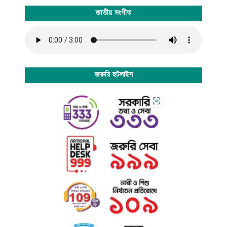
জাতীয় সংগীত
জরুরি হটলাইন