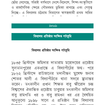
ছোঁয়া লেগেছে, তাঁরাই বর্তমানে দেশে-বিদেশে, শিক্ষা-সংস্কৃতিতে
ও রাজনৈতিক ক্ষেত্রে গৌরবময় ভুমিকা রাখাছে এবং নেতৃত্ব
দিচ্ছে। এ বিদ্যালয় চট্টগ্রাম বিভাগের স্বাতন্ত্রকামী প্রথম সারির
শিক্ষা প্রতিষ্ঠান গুলোর মধ্যে অতি প্রাচীনতম। এ বিদ্যালয় শুধু
আধুনিক যুগপোযোগী ও মানসম্মত শিক্ষাদানে বিশেষত্ব অর্জনে
Details
সীমাবদ্ধ তা নয়,বই কেন্দ্রিক শিক্ষার পাশাপাশি নৈতিক শিক্ষা,
সহ-পাঠ ক্রমিক শিক্ষাকে অত্যন্ত গুরুত্ব দিয়ে থাকে।
বিদ্যালয় প্রতিষ্ঠার সংক্ষিপ্ত পটভূমি
বিদ্যালয়ের সুশৃংখল ও সু-পরিকল্পিত কার্যক্রম ও পদ্ধতিগত
পাঠদান, শিক্ষা-সংস্কৃতি ও খেলাধুলা সব ক্ষেত্রে বহিরাঙ্গনেও
কৃতিত্বের স্বাক্ষর রেখে বিদ্যালয়ের সুনাম বৃদ্ধি করেছে। এরই
বিদ্যালয় প্রতিষ্ঠার সংক্ষিপ্ত পটভূমি
ফলে গণপ্রজাতন্ত্রী বাংলাদেশ সরকারের মাননীয় প্রধানমন্ত্রী শেখ
হাসিনা এর যুগান্তকারী পদক্ষেপ প্রত্যেক উপজেলায় মানসম্মত
১৮৩৫ খ্রিস্টাব্দে জমিদার দাতারাম মহোদয়ের প্রচেষ্টায়
একটি করে মাধ্যমিক স্কুল সরকারিকরণের ঘোষণানুযায়ী
সুলতানপুরের একপ্রান্তে এ বিদ্যাপীঠের জন্ম। পরে
মান্যবর সাংসদ জনাব
১৮৬২ খ্রিস্টাব্দে রাউজানের তদানীন্তন মুন্সেফ জনাব
এ .বি. এম. ফজলে করিম চৌধুরী এমপি মহোদয়ের ঐকান্তিক
শোকর আলী এ বিদ্যাপীঠকে থানা সদরে স্থানান্তর
প্রচেষ্টায় গত ২৪/০৯/১৮ খ্রিঃ তারিখে সরকারিকরণের
করেন। তৎকালীন প্রধান শিক্ষক বাবু ক্ষীরোদ চন্দ্র
প্রজ্ঞাপন আসে এবং সরকারিকরণ হয়। সরকারিকরণ হওয়ার
বিশ্বাসের ঐকান্তিক প্রচেষ্টায় ডাবুয়ার তৎকালীন জমিদার
পেছনে যাদের অবদান সংশ্লিষ্ট জনকে বিদ্যালয়ের পক্ষ থেকে
বাবু রামগতি ধর ও বাবু রামধন ধর এর বৈষয়িক
অশেষ ধন্যবাদ ও কৃতজ্ঞতা জানাই।
আনুকূল্যে ১৮৯৮ সালে এ প্রতিষ্ঠান উচ্চ বিদ্যালয়
এলাকার গণ্যমান্য ব্যক্তিগণের ইতিবাচক পরামর্শে ও অভিক্ষ