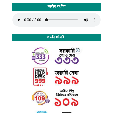
জাতীয় সংগীত
জরুরি হটলাইন