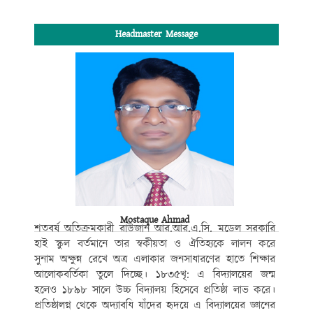
Headmaster Message
Mostaque Ahmad
শতবর্ষ অতিক্রমকারী রাউজান আর.আর.এ.সি. মডেল সরকারি
হাই স্কুল বর্তমানে তার স্বকীয়তা ও ঐতিহ্যকে লালন করে
সুনাম অক্ষুন্ন রেখে অত্র এলাকার জনসাধারণের হাতে শিক্ষার
আলোকবর্তিকা তুলে দিচ্ছে। ১৮৩৫খৃ: এ বিদ্যালয়ের জন্ম
হলেও ১৮৯৮ সালে উচ্চ বিদ্যালয় হিসেবে প্রতিষ্ঠা লাভ করে।
প্রতিষ্ঠালগ্ন থেকে অদ্যাবধি যাঁদের হৃদয়ে এ বিদ্যালয়ের জ্ঞানের