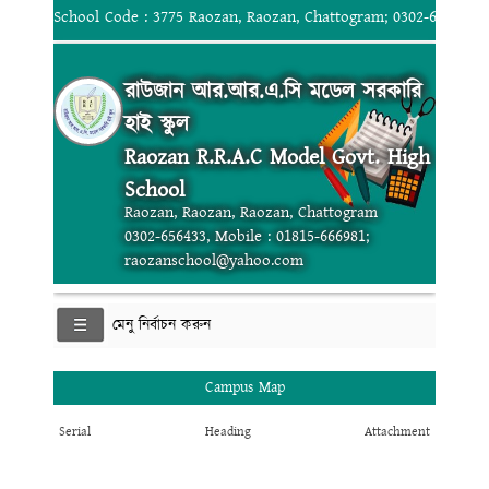
School Code : 3775 Raozan, Raozan, Chattogram; 0302-656433, 
রাউজান আর.আর.এ.সি মডেল সরকারি
হাই স্কুল
Raozan R.R.A.C Model Govt. High
School
Raozan, Raozan, Raozan, Chattogram
0302-656433, Mobile : 01815-666981;
raozanschool@yahoo.com
মেনু নির্বাচন করুন
Campus Map
Serial
Heading
Attachment