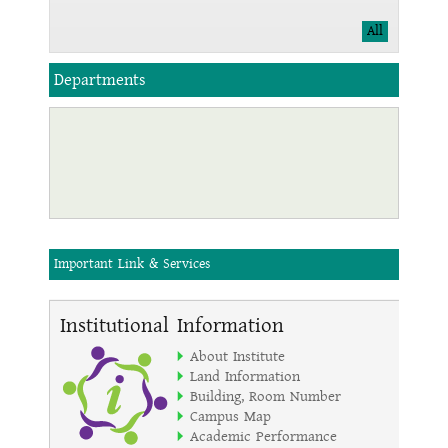
নির্বাচনী পরীক্ষা 2024 এর ফলাফল প্রকাশ
All
11/26/2024
আর্থিকভাবে অসচ্ছল শিক্ষার্থীর নাম
জদা দেয়া প্রসঙ্গে
11/21/2024
মূল্যায়ন প্রসঙ্গে
Departments
11/17/2024
৬ষ্ঠ থেকে ৯ম শ্রেণির বার্ষিক
পরীক্ষা-২০২৪ এর সময়সূচি
11/05/2024
২০২৫ শিক্ষাবর্ষে ৬ষ্ঠ শ্রেণিতে ভর্তির
অনলাইন আবেদন সংক্রান্ত প্রয়োজনীয় তথ্য
11/05/2024
২০২৫ শিক্ষাবর্ষে ৬ষ্ঠ শ্রেণিতে ভর্তির
অনলাইন আবেদন সংক্রান্ত বিজ্ঞপ্তি
Important Link & Services
Institutional Information
About Institute
Land Information
Building, Room Number
Campus Map
Academic Performance