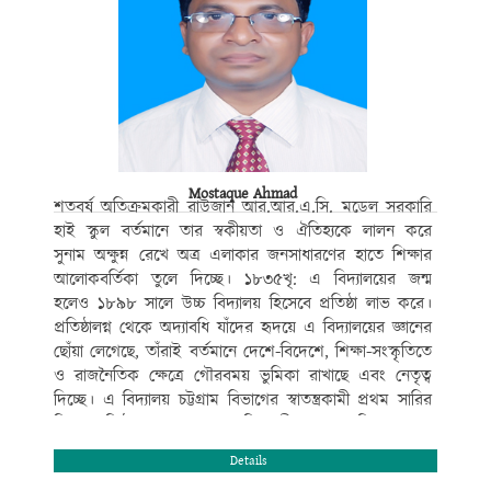
Mostaque Ahmad
শতবর্ষ অতিক্রমকারী রাউজান আর.আর.এ.সি. মডেল সরকারি
হাই স্কুল বর্তমানে তার স্বকীয়তা ও ঐতিহ্যকে লালন করে
সুনাম অক্ষুন্ন রেখে অত্র এলাকার জনসাধারণের হাতে শিক্ষার
আলোকবর্তিকা তুলে দিচ্ছে। ১৮৩৫খৃ: এ বিদ্যালয়ের জন্ম
হলেও ১৮৯৮ সালে উচ্চ বিদ্যালয় হিসেবে প্রতিষ্ঠা লাভ করে।
প্রতিষ্ঠালগ্ন থেকে অদ্যাবধি যাঁদের হৃদয়ে এ বিদ্যালয়ের জ্ঞানের
ছোঁয়া লেগেছে, তাঁরাই বর্তমানে দেশে-বিদেশে, শিক্ষা-সংস্কৃতিতে
ও রাজনৈতিক ক্ষেত্রে গৌরবময় ভুমিকা রাখাছে এবং নেতৃত্ব
দিচ্ছে। এ বিদ্যালয় চট্টগ্রাম বিভাগের স্বাতন্ত্রকামী প্রথম সারির
শিক্ষা প্রতিষ্ঠান গুলোর মধ্যে অতি প্রাচীনতম। এ বিদ্যালয় শুধু
আধুনিক যুগপোযোগী ও মানসম্মত শিক্ষাদানে বিশেষত্ব অর্জনে
Details
সীমাবদ্ধ তা নয়,বই কেন্দ্রিক শিক্ষার পাশাপাশি নৈতিক শিক্ষা,