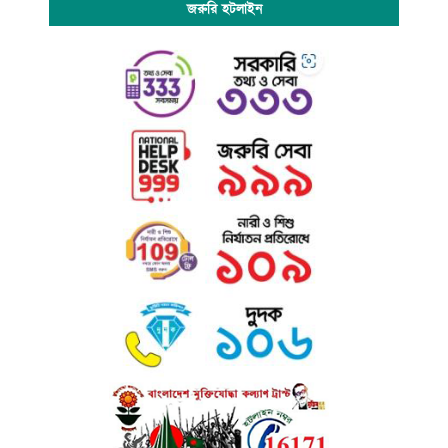
জরুরি হটলাইন