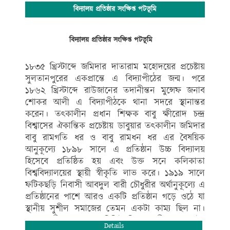
সহ-পাঠ ক্রমিক শিক্ষাকে অত্যন্ত গুরুত্ব দিয়ে থাকে।
বিদ্যালয় প্রতিষ্ঠার সংক্ষিপ্ত পটভূমি
বিদ্যালয়ের সুশৃংখল ও সু-পরিকল্পিত কার্যক্রম ও পদ্ধতিগত
পাঠদান, শিক্ষা-সংস্কৃতি ও খেলাধুলা সব ক্ষেত্রে বহিরাঙ্গনেও
কৃতিত্বের স্বাক্ষর রেখে বিদ্যালয়ের সুনাম বৃদ্ধি করেছে। এরই
বিদ্যালয় প্রতিষ্ঠার সংক্ষিপ্ত পটভূমি
ফলে গণপ্রজাতন্ত্রী বাংলাদেশ সরকারের মাননীয় প্রধানমন্ত্রী শেখ
হাসিনা এর যুগান্তকারী পদক্ষেপ প্রত্যেক উপজেলায় মানসম্মত
১৮৩৫ খ্রিস্টাব্দে জমিদার দাতারাম মহোদয়ের প্রচেষ্টায়
একটি করে মাধ্যমিক স্কুল সরকারিকরণের ঘোষণানুযায়ী
সুলতানপুরের একপ্রান্তে এ বিদ্যাপীঠের জন্ম। পরে
মান্যবর সাংসদ জনাব
১৮৬২ খ্রিস্টাব্দে রাউজানের তদানীন্তন মুন্সেফ জনাব
এ .বি. এম. ফজলে করিম চৌধুরী এমপি মহোদয়ের ঐকান্তিক
শোকর আলী এ বিদ্যাপীঠকে থানা সদরে স্থানান্তর
প্রচেষ্টায় গত ২৪/০৯/১৮ খ্রিঃ তারিখে সরকারিকরণের
করেন। তৎকালীন প্রধান শিক্ষক বাবু ক্ষীরোদ চন্দ্র
প্রজ্ঞাপন আসে এবং সরকারিকরণ হয়। সরকারিকরণ হওয়ার
বিশ্বাসের ঐকান্তিক প্রচেষ্টায় ডাবুয়ার তৎকালীন জমিদার
পেছনে যাদের অবদান সংশ্লিষ্ট জনকে বিদ্যালয়ের পক্ষ থেকে
বাবু রামগতি ধর ও বাবু রামধন ধর এর বৈষয়িক
অশেষ ধন্যবাদ ও কৃতজ্ঞতা জানাই।
আনুকূল্যে ১৮৯৮ সালে এ প্রতিষ্ঠান উচ্চ বিদ্যালয়
এলাকার গণ্যমান্য ব্যক্তিগণের ইতিবাচক পরামর্শে ও অভিক্ষ
শিক্ষকমন্ডলীর একনিষ্ঠ প্রচেষ্টায় প্রতিবছর পাবলিক পরীক্ষায়
হিসেবে প্রতিষ্ঠিত হয় এবং উক্ত সনে কলিকাতা
কৃতিত্বপূর্ণ ফলাফল অর্জন করে এবং ২০১৪ সালে
বিশ্ববিদ্যালয়ের স্থায়ী স্বীকৃতি লাভ করে। ১৯১৯ সালে
শিক্ষামন্ত্রনালয় কর্তৃক রাউজান উপজেলার শ্রেষ্ঠ শিক্ষা প্রতিষ্ঠান
ফটিকছড়ি নিবাসী আবদুল বারী চৌধুরীর অর্থানুকূল্যে এ
নির্বাচিত হওয়ার গৌরব অর্জন করে। শিক্ষার্থীর ব্যক্তিত্বের পূর্ণ
প্রতিষ্ঠানের পাশে আরও একটি প্রতিষ্ঠান গড়ে ওঠে যা
বিকাশ ও মানবিক গুণের উন্মেষ ঘটিয়ে জীবনে প্রতিষ্ঠা লাভে
স্থানীয় সুশীল সমাজের তেমন একটা কাম্য ছিল না।
যেমন শিক্ষক ও শিক্ষার্থীর ভূমিকা থাকে, তেমনি অভিভাবকের
ফলে স্থানীয় জনগণ ও বিশিষ্ট শিক্ষানুরাগী জনাব মৌঃ
Details
ভূমিকাও অনস্বীকার্য। কারণ শিক্ষার পূর্ণতার জন্য “শিক্ষক-