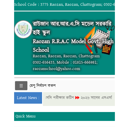
School Code : 3775 Raozan, Raozan, Chattogram; 0302-656433, 
রাউজান আর.আর.এ.সি মডেল সরকারি
হাই স্কুল
Raozan R.R.A.C Model Govt. High
School
Raozan, Raozan, Raozan, Chattogram
0302-656433, Mobile : 01815-666981;
raozanschool@yahoo.com
মেনু নির্বাচন করুন
২০২৬ সালের এসএসসি পরীক্ষার রুটিন
Latest News :
২০২৬ সালের এসএসসি পরীক্ষার রুটিন
Quick Menu