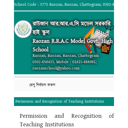
School Code : 3775 Raozan, Raozan, Chattogram; 0302-656433, 
রাউজান আর.আর.এ.সি মডেল সরকারি
হাই স্কুল
Raozan R.R.A.C Model Govt. High
School
Raozan, Raozan, Raozan, Chattogram
0302-656433, Mobile : 01815-666981;
raozanschool@yahoo.com
মেনু নির্বাচন করুন
Permission and Recognition of Teaching Institutions
Permission and Recognition of
Teaching Institutions