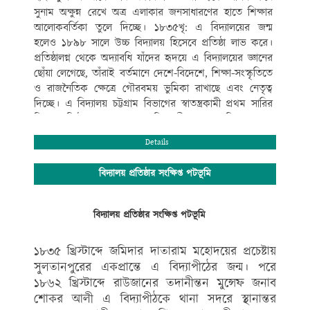
সুনাম অক্ষুন্ন রেখে অত্র এলাকার জনসাধারণের হাতে শিক্ষার
আলোকবর্তিকা তুলে দিচ্ছে। ১৮৩৫খৃ: এ বিদ্যালয়ের জন্ম
হলেও ১৮৯৮ সালে উচ্চ বিদ্যালয় হিসেবে প্রতিষ্ঠা লাভ করে।
প্রতিষ্ঠালগ্ন থেকে অদ্যাবধি যাঁদের হৃদয়ে এ বিদ্যালয়ের জ্ঞানের
ছোঁয়া লেগেছে, তাঁরাই বর্তমানে দেশে-বিদেশে, শিক্ষা-সংস্কৃতিতে
ও রাজনৈতিক ক্ষেত্রে গৌরবময় ভুমিকা রাখাছে এবং নেতৃত্ব
দিচ্ছে। এ বিদ্যালয় চট্টগ্রাম বিভাগের স্বাতন্ত্রকামী প্রথম সারির
শিক্ষা প্রতিষ্ঠান গুলোর মধ্যে অতি প্রাচীনতম। এ বিদ্যালয় শুধু
আধুনিক যুগপোযোগী ও মানসম্মত শিক্ষাদানে বিশেষত্ব অর্জনে
Details
সীমাবদ্ধ তা নয়,বই কেন্দ্রিক শিক্ষার পাশাপাশি নৈতিক শিক্ষা,
সহ-পাঠ ক্রমিক শিক্ষাকে অত্যন্ত গুরুত্ব দিয়ে থাকে।
বিদ্যালয় প্রতিষ্ঠার সংক্ষিপ্ত পটভূমি
বিদ্যালয়ের সুশৃংখল ও সু-পরিকল্পিত কার্যক্রম ও পদ্ধতিগত
পাঠদান, শিক্ষা-সংস্কৃতি ও খেলাধুলা সব ক্ষেত্রে বহিরাঙ্গনেও
কৃতিত্বের স্বাক্ষর রেখে বিদ্যালয়ের সুনাম বৃদ্ধি করেছে। এরই
বিদ্যালয় প্রতিষ্ঠার সংক্ষিপ্ত পটভূমি
ফলে গণপ্রজাতন্ত্রী বাংলাদেশ সরকারের মাননীয় প্রধানমন্ত্রী শেখ
হাসিনা এর যুগান্তকারী পদক্ষেপ প্রত্যেক উপজেলায় মানসম্মত
১৮৩৫ খ্রিস্টাব্দে জমিদার দাতারাম মহোদয়ের প্রচেষ্টায়
একটি করে মাধ্যমিক স্কুল সরকারিকরণের ঘোষণানুযায়ী
সুলতানপুরের একপ্রান্তে এ বিদ্যাপীঠের জন্ম। পরে
মান্যবর সাংসদ জনাব
১৮৬২ খ্রিস্টাব্দে রাউজানের তদানীন্তন মুন্সেফ জনাব
এ .বি. এম. ফজলে করিম চৌধুরী এমপি মহোদয়ের ঐকান্তিক
শোকর আলী এ বিদ্যাপীঠকে থানা সদরে স্থানান্তর
প্রচেষ্টায় গত ২৪/০৯/১৮ খ্রিঃ তারিখে সরকারিকরণের